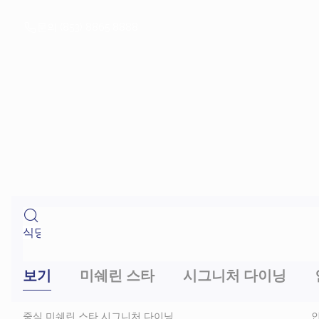
미
식
문의 (853) 8865 8888
여
정
|
Studio
City
Macau
보기
미쉐린 스타
시그니처 다이닝
중식
미쉐린 스타
시그니처 다이닝