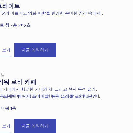
트라이트
o City의 아르데코 영화 미학을 반영한 우아한 공간 속에서,
ight는 다양한 세계 요리와 신선한 해산물, 섬세한 디저트
 윙 2층 2113호
 종일 제공하는 뷔페로 미식가들의 기대를 충족시킵니
 보기
지금 예약하기
셔널
타워 로비 카페
비 카페에서 향긋한 커피와 차, 그리고 현지 특선 요리
, 동남아시아, 서양 등 다양한 세계 요리를 포함한 편안
샌드위치, 햄버거, 스테이크, 볶음 요리, 면 요리 및 디저
로 여유로운 휴식을 즐겨보세요。
다양한 메뉴를 전문 셰프팀이 신선하게 준비하여 만족스러
 타워 1층
을 제공합니다。
 보기
지금 예약하기