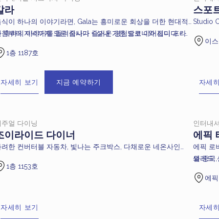
갈라
스포
음식이 하나의 이야기라면, Gala는 흥미로운 회상을 더한 현대적
Studi
인 축하의 이야기를 들려줍니다。실내 가든 발코니와 세미 프라
아침부터 저녁까지 모든 식사가 즐거운 경험으로 이어집니다。아
Spotl
이스트
이빗 다이닝 공간은 고요한 분위기를 선사하며, 오픈 키친에서
르데코 미학과 영화 황금시대에서 영감을 받은 공간은 우아한 기
를 하루
1층 1187호
는 요리의 마법 같은 과정을 직접 감상할 수 있습니다。중식과 양
하학적 라인, 부드럽고 세련된 조명, 생동감 있는 그린 요소가 어
다。
식을 아우르는 올데이 다이닝으로 단품 메뉴와 세미 뷔페를 제공
우러져 시각과 미각을 동시에 자극하는 매혹적인 분위기를 완성
하며, Gala는 미식가들의 입맛을 사로잡고 활기찬 모임을 위한 도
합니다。
자세히 보기
지금 예약하기
자세히
시 최고의 공간으로 자리합니다。
캐주얼 다이닝
인터내
조이라이드 다이너
에픽 
화려한 컨버터블 자동차, 빛나는 주크박스, 다채로운 네온사인
에픽 로
 함께 샌드위치, 샐러드, 커피, 플로트, 선데이 등 다양한 메뉴
와 중국
샐러드, 
1층 1153호
와 코타이의 멋진 전망을 즐길 수 있는 1950년대 미국의 매혹적
한 메뉴
트 등 
에픽
인 세계로 떠나보세요。
운 선택
자세히 보기
자세히