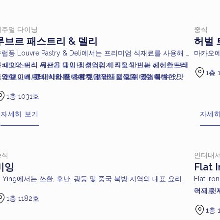
캐주얼 다이닝
중식
루브르 패스트리 & 델리
허벌
유럽풍
Louvre Pastry & Deli
에서는 프리미엄 식재료를 사용해 전
마카오에
문 페이스트리 셰프가 매일 정성스럽게 직접 만드는 신선한 브레
마카오의 미식 유산을 담아낸 추억의 마카오식 번과 페이스트리
Herba
1층 
드와 페이스트리, 마카롱, 초콜릿을 만나보실 수 있습니다.
도 선보이며, 클래식한 풍미에 현대적인 감각을 더한 특별한 맛
다양한 고메 핫 디시와 샌드위치, 샐러드도 함께 즐기실 수 있
철 한방
을 선사합니다.
어, 가볍게 식사를 하거나 여유로운 한 끼를 즐기기에 언제든지 이
이 전통
1층 1031호
상적인 선택입니다.
를 동시
자세히 보기
자세히
중식
인터내
비잉
Flat 
i Ying에서는 쓰촨, 후난, 광둥 및 중국 북방 지역의 대표 요리
Flat 
를 중심으로 한 다양한 메뉴를 통해 중국 각 지역의 풍미를 경험
격으로 
어깨 윗부
1층 1182호
할 수 있습니다。오픈 키친에서는 다양한 딤섬을 주문 즉시 조리
록 합니다
Flat 
1층 
하며, 리치나무를 사용하는 바비큐 스테이션에서는 독특한 풍미
큼 부드