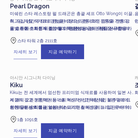
Pearl Dragon
미쉐린 스타 레스토랑 펄 드래곤은 총괄 셰프 Otto Wong이 이끌
며, 수십 년간의 요리 경험을 바탕으로 현대적인 감각과 전통 광
최고급 제철 식재료로 완성된 요리는 광둥 요리 전통을 기반으
둥 요리를 조화롭게 결합하여 특별한 다이닝 경험을 선사합니
로 조주(차오저우)의 정수를 더해 완성됩니다。바다와 구름을 가
금빛 용이 스크린 위를 수놓고, 천장에는 금박 구름 장식이 더해
다。
로지르는 용에서 영감을 받은 공간은 자개 벽면이 용의 비늘처
져 있습니다。펄 드래곤의 모든 디테일은 장인의 정교한 기술
스타 타워 2층 2111호
럼 정교하게 장식되어 우아함을 자아냅니다。
을 보여줍니다。
자세히 보기
지금 예약하기
아시안
시그니처 다이닝
Kiku
Kiku는 전 세계에서 엄선한 프리미엄 식재료를 사용하여 일본 사
계절의 깊고 정통적인 풍미를 혁신적이고 독창적인 비주얼로 표
세 개의 오픈 키친에서는 스시 바의 신선한 해산물, 철판구이에
과
현한 일본 요리를 선보입니다。
서 제공되는 최고급 일본산 소고기와 활해산물, 그리고 로바타야
오마카세 세트 메뉴, 스시 익스피리언스 세트 메뉴, 철판구이 익스
키 셰프가 선보이는 제철 요리를 통해 Kiku의 숙련된 셰프들의 퍼
피리언스 세트 메뉴를 통해 일본 요리와 주류를 경험할 수 있으
1층 1091호
포먼스를 직접 감상할 수 있습니다。
며, 수상 경력의 긴조 사케, 매실주, 일본 위스키 및 맥주와 함께 페
어링을 즐길 수 있습니다。
자세히 보기
지금 예약하기