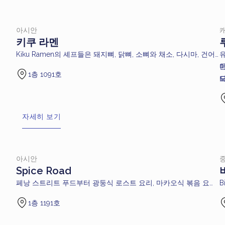
아시안
키쿠 라멘
Kiku Ramen의 셰프들은 돼지뼈, 닭뼈, 소뼈와 채소, 다시마, 건어
물, 채수, 특제 소스를 정성스럽게 끓여 깊고 진한 일본 정통 풍미
1층 1091호
의 다섯 가지 라멘 육수를 완성합니다: 구마모토 갈릭 와규 라멘,
나가노 페퍼 미소 해산물 라멘, 하카타 돈코츠 차슈 라멘, 요코하
마 매운 치킨 라멘, 도쿄 쇼유 차슈 라멘。수제 라멘으로 주문 즉
시 조리되며, 각 요리는 풍부한 향과 깊은 맛을 자랑합니다. 다양
자세히 보기
한 튀김 요리와 스낵도 함께 제공되어 만족스러운 식사를 완성합
니다。
아시안
Spice Road
페낭 스트리트 푸드부터 광둥식 로스트 요리, 마카오식 볶음 요리
B
와 보양탕까지 아시아 각지의 다채로운 요리로 미각을 자극합니
1층 1191호
다. 해산물, 스테이크, 가금류, 채소 등 어떤 취향이든 만족시
킬 수 있는 메뉴를 제공합니다。