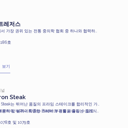
 트레저스
서 가장 권위 있는 전통 중의학 협회 중 하나와 협력하여
l Treasures는 인증된 레시피를 바탕으로 한 한방 젤리, 제
1186호
차, 이중 끓임 방식의 탕과 다양한 디저트를 제공합니다。
 한방 찻집은 맛과 영양의 균형을 갖춘 음식과 건강 음료
에 제공합니다。
 보기
셔널
Iron Steak
Iron Steak는 뛰어난 품질의 프라임 스테이크를 합리적인 가
제공하여 누구나 특별한 스테이크 경험을 즐길 수 있도
분의 탑 블레이드(Top Blade) 부위를 사용하는 클래식
.
Iron 스테이크는 정교한 정형 기술을 통해 립아이에 견줄 만
1078호 및 1079호
러운 식감을 자랑합니다. 장작불로 구워내 깊은 스모키 풍