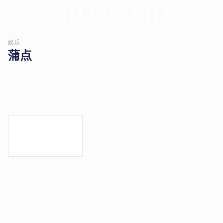
蒲
娱乐
点
蒲点
|
新
濠
影
汇