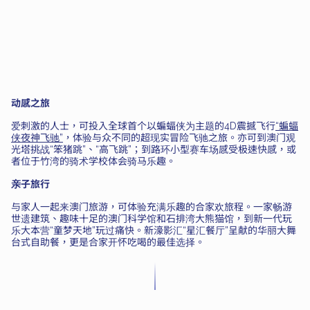
动感之旅
爱刺激的人士，可投入全球首个以蝙蝠侠为主题的4D震撼飞行
“蝙蝠
侠夜神飞驰”
，体验与众不同的超现实冒险飞驰之旅。亦可到澳门观
光塔挑战“笨猪跳”、“高飞跳”；到路环小型赛车场感受极速快感，或
者位于竹湾的骑术学校体会骑马乐趣。
亲子旅行
与家人一起来澳门旅游，可体验充满乐趣的合家欢旅程。一家畅游
世遗建筑、趣味十足的澳门科学馆和石排湾大熊猫馆，到新一代玩
乐大本营“童梦天地”玩过痛快。新濠影汇“星汇餐厅”呈献的华丽大舞
台式自助餐，更是合家开怀吃喝的最佳选择。