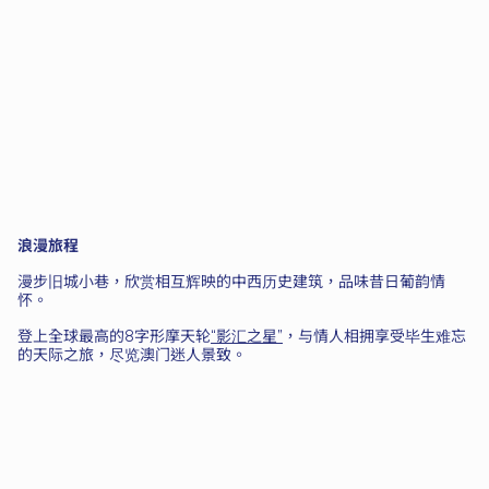
浪漫旅程
漫步旧城小巷，欣赏相互辉映的中西历史建筑，品味昔日葡韵情
怀。
登上全球最高的8字形摩天轮
“影汇之星”
，与情人相拥享受毕生难忘
的天际之旅，尽览澳门迷人景致。