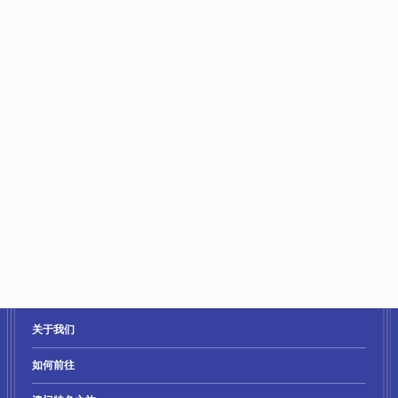
海路
高速客轮服务
高速客轮服务把乘客从香港 / 九龙半岛、广州南沙、深圳蛇口等接载到
澳门，航程约60分钟。另设机场路线，分别连接澳门、香港和中国深圳
的国际机场。
详情请浏览
喷射飞航网站
或
金光飞航网站
陸路
市内交通
澳门主要的公共交通工具为巴士和按表收费之的士；巴士路线发展完善，
只要地图在手，周游各地方便又轻松。由于澳门行车路线一般都不会太
长，所以的士亦不失为一个省时方便的选择。若想感受不一样的澳门，不
妨选择三轮车；若同行人数多，也可以租车在市内游览。新濠影汇亦为宾
客提供便利的免费巴士服务，来往澳门多个地点与新濠天地、新濠影汇。
详细巴士路线请查阅：
http://www.dsat.gov.mo/bus
的士电召服务总台电话：(853)2828 3283
关于我们
如何前往