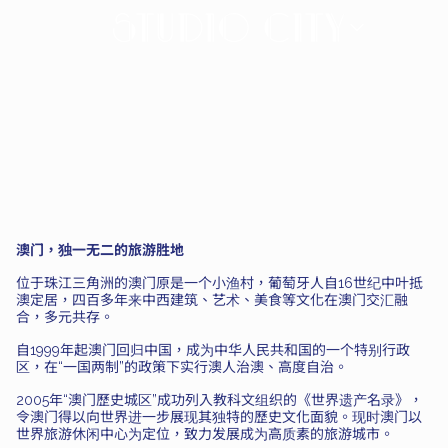
Discover
Macau
|
Studio
City
Macau
澳门，独一无二的旅游胜地
位于珠江三角洲的澳门原是一个小渔村，葡萄牙人自16世纪中叶抵
澳定居，四百多年来中西建筑、艺术、美食等文化在澳门交汇融
合，多元共存。
自1999年起澳门回归中国，成为中华人民共和国的一个特别行政
区，在“一国两制”的政策下实行澳人治澳、高度自治。
2005年“澳门歷史城区”成功列入教科文组织的《世界遗产名录》，
令澳门得以向世界进一步展现其独特的歷史文化面貌。现时澳门以
世界旅游休闲中心为定位，致力发展成为高质素的旅游城市。