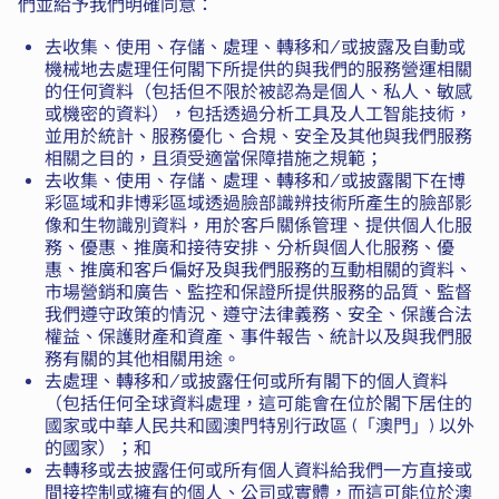
們並給予我們明確同意：
去收集、使用、存儲、處理、轉移和/或披露及自動或
機械地去處理任何閣下所提供的與我們的服務營運相關
的任何資料（包括但不限於被認為是個人、私人、敏感
或機密的資料），包括透過分析工具及人工智能技術，
並用於統計、服務優化、合規、安全及其他與我們服務
相關之目的，且須受適當保障措施之規範；
去收集、使用、存儲、處理、轉移和/或披露閣下在博
彩區域和非博彩區域透過臉部識辨技術所產生的臉部影
像和生物識別資料，用於客戶關係管理、提供個人化服
務、優惠、推廣和接待安排、分析與個人化服務、優
惠、推廣和客戶偏好及與我們服務的互動相關的資料、
市場營銷和廣告、監控和保證所提供服務的品質、監督
我們遵守政策的情況、遵守法律義務、安全、保護合法
權益、保護財產和資產、事件報告、統計以及與我們服
務有關的其他相關用途。
去處理、轉移和/或披露任何或所有閣下的個人資料
（包括任何全球資料處理，這可能會在位於閣下居住的
國家或中華人民共和國澳門特別行政區 (「澳門」) 以外
的國家）；和
去轉移或去披露任何或所有個人資料給我們一方直接或
間接控制或擁有的個人、公司或實體，而這可能位於澳