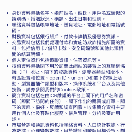
身份資料包括名字、婚前姓名、姓氏、用戶名或類似的
識別碼、婚姻狀況、稱謂、出生日期和性別。
聯絡資料包括帳單地址、送貨地址、電郵地址和電話號
碼。
財務資料包括銀行賬戶、付款卡詳情及優惠券資訊。
交易資料包括我們處理付款和實施防欺詐措施所需的資
料，包括信用卡/借記卡號、安全碼編號和其他此類相
關的結算明細。
個人定位資料包括追蹤資訊、住宿資訊等。
技術資料包括閣下用於訪問此網站的裝置上的互聯網協
議（IP）地址、閣下的登錄資料、瀏覽器類型和版本、
時區設置和位置、open ID、union ID和閣下的線上活
動、瀏覽器插件類型和版本、操作系統和平台以及其他
技術。請亦參閱我們的Cookies政策。
簡介資料包括在由ICR維護的平台上閣下的用戶名和密
碼（即閣下訪問的任何），閣下作出的購買或訂單、閣
下的興趣、偏好、反饋和調查回覆。收集簡介資料主要
用作個人化及客製化服務、帳戶管理、分析及審計用
途。
市場營銷和通訊資料包括聯絡資料、人口統計數據、行
為數據、心理變數數據，用於識別和瞭解目標受眾、制